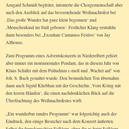
Arngard Schmidt begleitet, intonierte die Chorgemeinschaft aber
auch den Ausblick auf das bevorstehende Weihnachtsfest bei
‚Das große Wunder hat ganz klein begonnen‘ und
‚Menschenkind im Stall geboren‘. Festlicher Klang erstrahlte
dann besonders bei „Exsultate Cantamos Festivo‘ von Jay
Althouse.
Zum Programm eines Adventskonzerts in Niederelbert gehört
aber immer ein instrumentales Pendant, das in diesem Jahr von
Klaus Schäfer mit dem Präludium c-moll und ‚Wachet auf‘ von
Joh. S. Bach gestaltet wurde. Den besinnlichen Ton übernahm
dann auch Sigrid Kliebhan mit der Geschichte ‚Vom König mit
den leeren Händen‘, die einen nachdenklichen Blick auf die
Überfrachtung des Weihnachtsfestes wirft.
„Ein wunderbar rundes Programm“ war folgerichtig auch der
Eindruck, den einige Besucher nach dem Konzert äußerten.
Selbst die fremdsprachige Folklore, ohne die es beim Folklore-